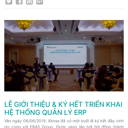
LỄ GIỚI THIỆU & KÝ HẾT TRIỂN KHAI
HỆ THỐNG QUẢN LÝ ERP
Vào ngày 06/06/2019, Xboss đã có một buổi lễ ký kết đầy vinh
dự cùng với ERAS Group. Được sáng lập bởi hội đồng thành