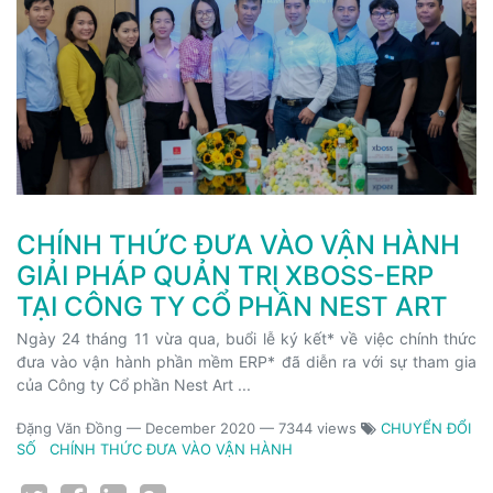
CHÍNH THỨC ĐƯA VÀO VẬN HÀNH
GIẢI PHÁP QUẢN TRỊ XBOSS-ERP
TẠI CÔNG TY CỔ PHẦN NEST ART
Ngày 24 tháng 11 vừa qua, buổi lễ ký kết* về việc chính thức
đưa vào vận hành phần mềm ERP* đã diễn ra với sự tham gia
của Công ty Cổ phần Nest Art ...
Đặng Văn Đồng
—
December 2020
— 7344 views
CHUYỂN ĐỔI
SỐ
CHÍNH THỨC ĐƯA VÀO VẬN HÀNH