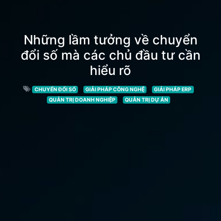
Những lầm tưởng về chuyển
đổi số mà các chủ đầu tư cần
hiểu rõ
CHUYỂN ĐỔI SỐ
GIẢI PHÁP CÔNG NGHỆ
GIẢI PHÁP ERP
QUẢN TRỊ DOANH NGHIỆP
QUẢN TRỊ DỰ ÁN