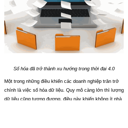
Số hóa đã trở thành xu hướng trong thời đại 4.0
Một trong những điều khiến các doanh nghiệp trăn trở 
chính là việc số hóa dữ liệu. Quy mô càng lớn thì lượng 
dữ liệu cũng tương đương, điều này khiến không ít nhà 
quản lý e ngại. Tuy nhiên, so với việc lưu trữ thông tin 
trên giấy và các phương thức truyền thống như sổ sách 
đã quá lỗi thời, gây lãng phí, tốn kém và khó khăn khi 