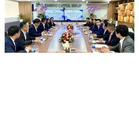
Bamboo Capital là tập đoàn đầu tư đa ngành với hơn 30 
công ty thành viên và liên kết
Ông Nguyễn Thế Tài chia sẻ: “Để một dự án triển khai 
giải công nghệ thành công, các thành viên tham gia dự 
án cần 
có ý thức, làm tròn trách nhiệm và chỉn chu 
trong từng chi tiết giai đoạn thiết kế
”. Cũng chính vì 
vậy mà Bamboo Capital đã chọn XBOSS là đơn vị đồng 