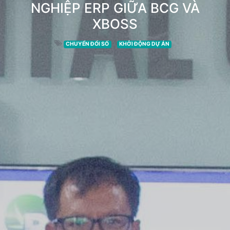
NGHIỆP ERP GIỮA BCG VÀ
XBOSS
CHUYỂN ĐỔI SỐ
KHỞI ĐỘNG DỰ ÁN